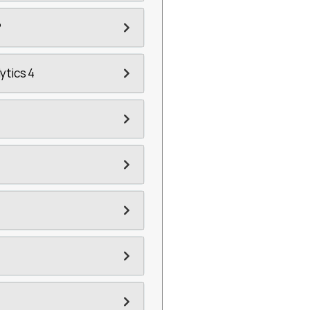
?
ytics 4