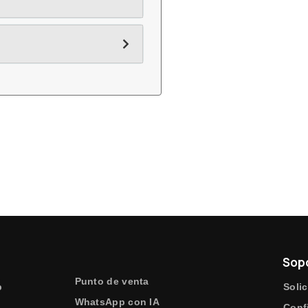
Sop
Punto de venta
b
Solic
WhatsApp con IA
e
Conf