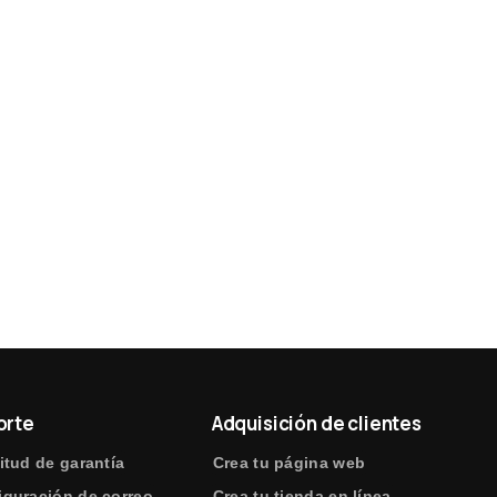
orte
Adquisición de clientes
itud de garantía
Crea tu página web
iguración de correo
Crea tu tienda en línea