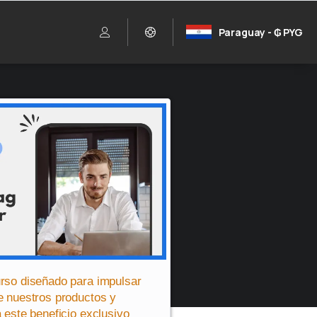
Paraguay - ₲ PYG
rso diseñado para impulsar
e nuestros productos y
 este beneficio exclusivo