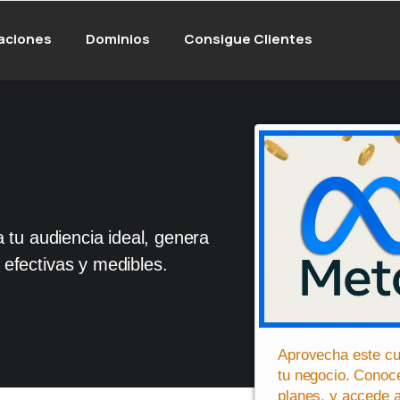
aciones
Dominios
Consigue Clientes
 tu audiencia ideal, genera
efectivas y medibles.
Aprovecha este cu
tu negocio. Conoc
planes, y accede a