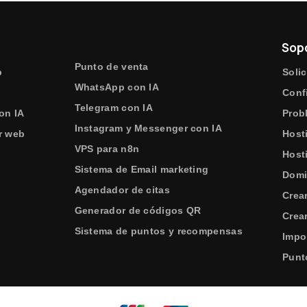
Sop
Punto de venta
b
Solic
WhatsApp con IA
e
Conf
Telegram con IA
on IA
Prob
Instagram y Messenger con IA
r web
Host
VPS para n8n
Host
Sistema de Email marketing
Domi
Agendador de citas
Crea
Generador de códigos QR
Crear
Sistema de puntos y recompensas
Impo
Punt