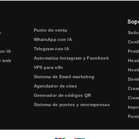
Sop
Punto de venta
b
Solic
WhatsApp con IA
e
Conf
Telegram con IA
on IA
Prob
Automatiza Instagram y Facebook
r web
Host
VPS para n8n
Host
Sistema de Email marketing
Domi
Agendador de citas
Crea
Generador de códigos QR
Crear
Sistema de puntos y recompensas
Impo
Punt