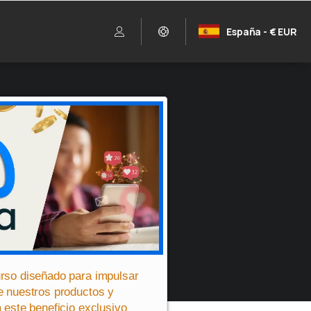
España - € EUR
rso diseñado para impulsar
e nuestros productos y
 este beneficio exclusivo