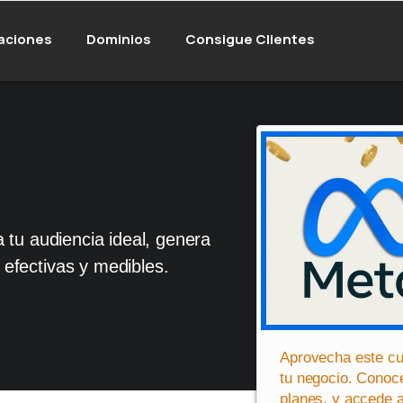
aciones
Dominios
Consigue Clientes
 tu audiencia ideal, genera
efectivas y medibles.
Aprovecha este cu
tu negocio. Conoc
planes, y accede a